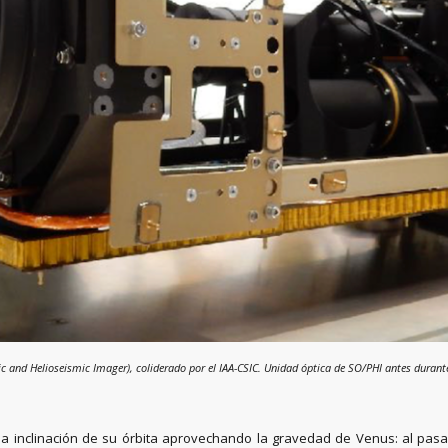
 and Helioseismic Imager), coliderado por el IAA-CSIC. Unidad óptica de SO/PHI antes durante
 inclinación de su órbita aprovechando la gravedad de Venus: al pasar 